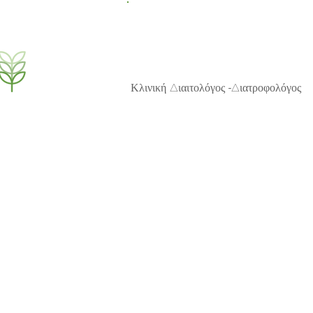
NutriBrain
Μαρία Π.Μπίζιου, MSc
Κλινική Διαιτολόγος -Διατροφολόγος