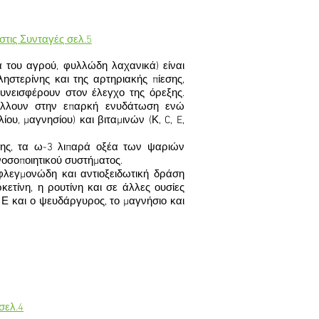
 στις Συνταγές σελ.5
α του αγρού, φυλλώδη λαχανικά) είναι
ηστερίνης και της αρτηριακής πίεσης,
υνεισφέρουν στον έλεγχο της όρεξης.
βάλλουν στην επαρκή ενυδάτωση ενώ
ου, μαγνησίου) και βιταμινών (Κ, C, E,
άνης, τα ω-3 λιπαρά οξέα των ψαριών
νοσοποιητικού συστήματος.
τιφλεγμονώδη και αντιοξειδωτική δράση
ετίνη, η ρουτίνη και σε άλλες ουσίες
η Ε και ο ψευδάργυρος, το μαγνήσιο και
σελ.4