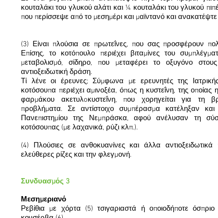
κουταλάκι του γλυκού αλάτι και ¼ κουταλάκι του γλυκού πι
που περίσσεψε από το μεσημέρι και μαϊντανό και ανακατέψτε 
(3) Είναι πλούσια σε πρωτεΐνες, που σας προσφέρουν πολ
Επίσης, το κοτόπουλο περιέχει βιταμίνες του συμπλέγμα
μεταβολισμό, σίδηρο, που μεταφέρει το οξυγόνο στους
αντιοξειδωτική δράση.
Τί λένε οι έρευνες; Σύμφωνα με ερευνητές της Ιατρικ
κοτόσουπα περιέχει αμινοξέα, όπως η κυστεΐνη, της οποίας 
φαρμάκου ακετυλoκυστεΐνη, που χορηγείται για τη βρ
προβλήματα. Σε αντίστοιχο συμπέρασμα κατέληξαν και 
Πανεπιστημίου της Νεμπράσκα, αφού ανέλυσαν τη σύ
κοτόσουπας (με λαχανικά, ρύζι κλπ.).
(4) Πλούσιες σε ανθοκυανίνες και άλλα αντιοξειδωτικ
ελεύθερες ρίζες και την φλεγμονή.
Συνδυασμός 3
Μεσημεριανό
Ρεβίθια με χόρτα (5) τσιγαριαστά ή οποιοδήποτε όσπρ