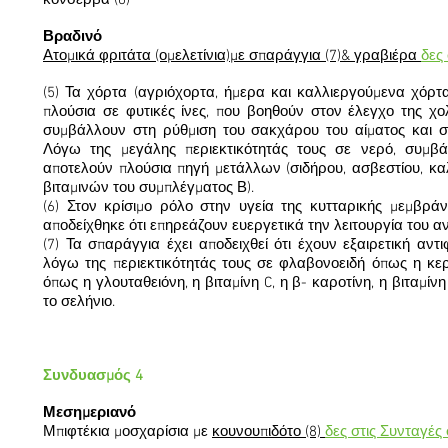
κονσέρβα (6)
Βραδινό
Ατομικά φριτάτα (ομελετίνια)με σπαράγγια (7)& γραβιέρα
δες
(5) Τα χόρτα (αγριόχορτα, ήμερα και καλλιεργούμενα χόρτ
πλούσια σε φυτικές ίνες, που βοηθούν στον έλεγχο της χολ
συμβάλλουν στη ρύθμιση του σακχάρου του αίματος και σ
Λόγω της μεγάλης περιεκτικότητάς τους σε νερό, συμ
αποτελούν πλούσια πηγή μετάλλων (σιδήρου, ασβεστίου, καλί
βιταμινών του συμπλέγματος Β).
(6) Στον κρίσιμο ρόλο στην υγεία της κυτταρικής μεμβρ
αποδείχθηκε ότι επηρεάζουν ευεργετικά την λειτουργία του α
(7) Τα σπαράγγια έχει αποδειχθεί ότι έχουν εξαιρετική αν
λόγω της περιεκτικότητάς τους σε φλαβονοειδή όπως η κερκ
όπως η γλουταθειόνη, η βιταμίνη C, η β- καροτίνη, η βιταμίν
το σελήνιο.
Συνδυασμός 4
Μεσημεριανό
Μπιφτέκια μοσχαρίσια με
κουνουπιδότο (8)
δες στις Συνταγές 