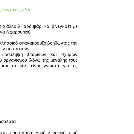
ς Συνταγές σλ.4
ιο άλλο λιπαρό ψάρι και βινεγκρέτ με
θινα ή χαρουπιού
ο κλασσικό σπανακόρυζο βοηθώντας την
κών συστατικών.
 πρόσληψη βιταμινών και ισχυρών
υ οργανισμού (λόγω της μεγάλης τους
 και το μέλι είναι γνωστά για τις
τοσαλάτα
ρτι, μουστάρδα, χυμό λεμονιού, μισό