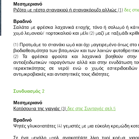
Μεσημεριανό
Ριζότο με πέστο σπανακιού ή σπανακόρυζο αλλιώς (1)
δες στι
Βραδινό
Σαλάτα με φρέσκα λαχανικά εποχής, τόνο ή σολωμό ή κάπο
χυμό λεμονιού/ πορτοκαλιού και μέλι (2) μαζί με παξιμάδι κρί
(1) Προτιμάμε το σπανάκι ωμό και όχι μαγειρεμένο όπως στ
βιοδιαθεσιμότητα των βιταμινών και των λοιπών φυτοθρεπτι
(2) Τα φρέσκα φρούτα και λαχανικά βοηθούν στην
αντιοξειδωτικών παραγόντων αλλά και στην ενυδάτωση το
περιεκτικότητας σε νερό) ενώ ο χυμός εσπεριδοειδών
αντιμικροβιακές και αντισηπτικές τους ιδιότητες.
Συνδυασμός 2
Μεσημεριανό
Κοτόσουπα της γιαγιάς (3)
δες στις Συνταγές σελ.5
Βραδινό
Ψητές γλυκοπατάτες (4) γεμιστές με μια εύκολη κρεμώδη κο
Σε ένα μεγάλο μπολ, ανακατέψτε λίγο τυρί κρέμα, γιαού