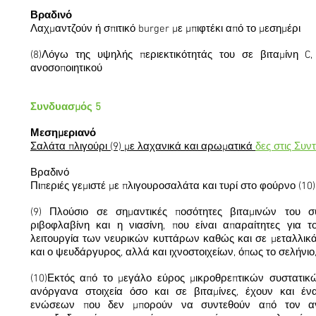
Βραδινό
Λαχμαντζούν ή σπιτικό burger με μπιφτέκι από το μεσημέρι
(8)Λόγω της υψηλής περιεκτικότητάς του σε
βιταμίνη C
ανοσοποιητικού
Συνδυασμός 5
Μεσημεριανό
Σαλάτα πλιγούρι (9) με λαχανικά και αρωματικά
δες στις Συν
Βραδινό
Πιπεριές γεμιστέ με πλιγουροσαλάτα και τυρί στο φούρνο (10)
(9) Πλούσιο σε σημαντικές ποσότητες βιταμινών του σ
ριβοφλαβίνη και η νιασίνη, που είναι απαραίτητες για 
λειτουργία των νευρικών κυττάρων καθώς και σε μεταλλικά 
και ο ψευδάργυρος, αλλά και ιχνοστοιχείων, όπως το σελήνιο,
(10)Εκτός από το μεγάλο εύρος μικροθρεπτικών συστατικώ
ανόργανα στοιχεία όσο και σε βιταμίνες, έχουν και έ
ενώσεων που δεν μπορούν να συντεθούν από τον αν