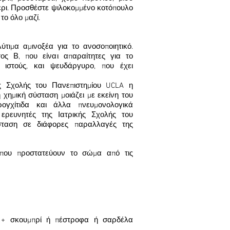
πέρι. Προσθέστε ψιλοκομμένο κοτόπουλο
το όλο μαζί.
ύτιμα αμινοξέα για το ανοσοποιητικό.
τος Β, που είναι απαραίτητες για το
 ιστούς, και ψευδάργυρο, που έχει
ής Σχολής του Πανεπιστημίου UCLA η
η χημική σύσταση μοιάζει με εκείνη του
ογχίτιδα και άλλα πνευμονολογικά
ερευνητές της Ιατρικής Σχολής του
σταση σε διάφορες παραλλαγές της
ά που προστατεύουν το σώμα από τις
ιο + σκουμπρί ή πέστροφα ή σαρδέλα