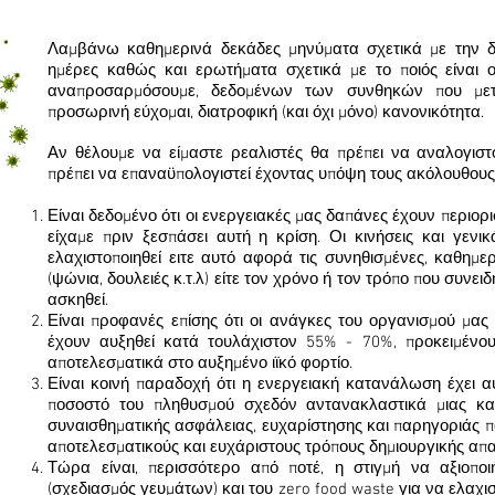
Λαμβάνω καθημερινά δεκάδες μηνύματα σχετικά με την δι
ημέρες καθώς και ερωτήματα σχετικά με το ποιός είναι ο
αναπροσαρμόσουμε, δεδομένων των συνθηκών που μετ
προσωρινή εύχομαι, διατροφική (και όχι μόνο) κανονικότητα.
Αν θέλουμε να είμαστε ρεαλιστές θα πρέπει να αναλογιστ
πρέπει να επαναϋπολογιστεί έχοντας υπόψη τους ακόλουθους 
Είναι δεδομένο ότι οι ενεργειακές μας δαπάνες έχουν περιο
είχαμε πριν ξεσπάσει αυτή η κρίση. Οι κινήσεις και γεν
ελαχιστοποιηθεί ειτε αυτό αφορά τις συνηθισμένες, καθημε
(ψώνια, δουλειές κ.τ.λ) είτε τον χρόνο ή τον τρόπο που συνε
ασκηθεί.
Είναι προφανές επίσης ότι οι ανάγκες του οργανισμού μα
έχουν αυξηθεί κατά τουλάχιστον 55% - 70%, προκειμένου
αποτελεσματικά στο αυξημένο ιϊκό φορτίο.
Είναι κοινή παραδοχή ότι η ενεργειακή κατανάλωση έχει 
ποσοστό του πληθυσμού σχεδόν αντανακλαστικά μιας κα
συναισθηματικής ασφάλειας, ευχαρίστησης και παρηγοριάς π
αποτελεσματικούς και ευχάριστους τρόπους δημιουργικής απ
Τώρα είναι, περισσότερο από ποτέ, η στιγμή να αξιοποι
(σχεδιασμός γευμάτων) και του zero food waste για να ελαχι