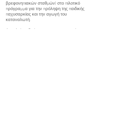
βρεφονηπιακών σταθμών) στο πιλοτικό
πρόγραμμα για την πρόληψη της παιδικής
παχυσαρκίας και την αγωγή του
καταναλωτή.
Ασχολείται ιδιαίτερα με την γνωσιακή
τροποποίηση συμπεριφοράς και την
διατροφική εκπαίδευση των ασθενών.
Είναι μέλος του
Πανελληνίου Συλλόγου
Διαιτολόγων - Διατροφολόγων (Π.Σ.Δ).
ΜΑΡΙΑ ΜΠΙΖΙΟΥ
Κλινική Διαιτολόγος - Διατροφολόγος
Τηλ :
210-21-34-136
Follow
Nutri Brain - Μαρία Μπίζιου
: