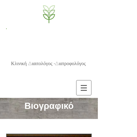
NutriBrain
Μαρία Π.Μπίζιου, MSc
Κλινική Διαιτολόγος -Διατροφολόγος
Βιογραφικό