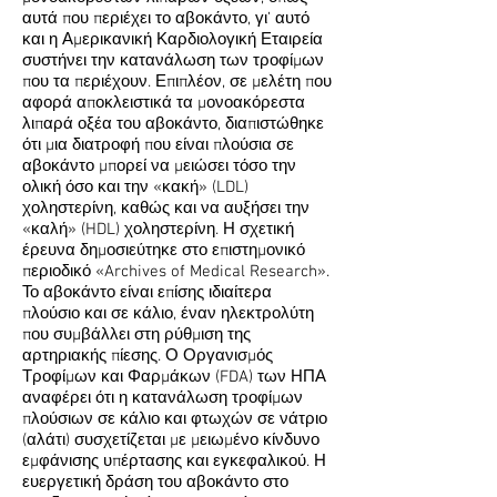
αυτά που περιέχει το αβοκάντο, γι’ αυ­τό
και η Αμερικανική Καρδιολογική Εταιρεία
συστήνει την κατανάλωση των τροφίμων
που τα περιέχουν. Επιπλέον, σε μελέτη που
αφορά απο­κλει­στικά τα μονοακόρεστα
λιπαρά οξέα του αβοκάντο, διαπιστώθηκε
ότι μια διατροφή που είναι πλούσια σε
αβοκάντο μπορεί να μειώσει τόσο την
ολική όσο και την «κακή» (LDL)
χοληστερίνη, καθώς και να αυξήσει την
«καλή» (HDL) χοληστερίνη. Η σχε­τι­κή
έρευνα δημοσιεύτηκε στο επι­στη­μονικό
περιο­δικό «Archives of Medical Re­search».
Το αβοκάντο είναι επίσης ιδιαίτερα
πλούσιο και σε κάλιο, έναν ηλεκτρολύτη
που συμβάλλει στη ρύθμιση της
αρτηριακής πίεσης. Ο Οργανισμός
Τροφίμων και Φαρμάκων (FDA) των ΗΠΑ
αναφέρει ότι η κατανάλωση τροφίμων
πλούσιων σε κάλιο και φτωχών σε νάτριο
(αλάτι) συσχετίζεται με μειωμένο κίνδυνο
εμφάνισης υπέρτασης και εγκεφαλικού. Η
ευεργετική δράση του αβοκάντο στο