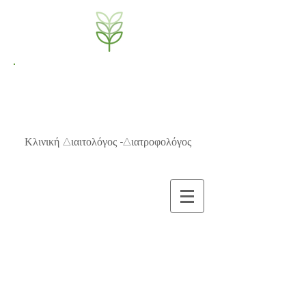
NutriBrain
Μαρία Π.Μπίζιου, MSc
Κλινική Διαιτολόγος -Διατροφολόγος