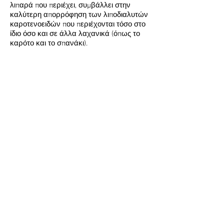
λιπαρά που περιέχει, συμβάλλει στην
καλύτερη απορρόφηση των λιποδιαλυτών
καροτενοειδών που περιέχονται τόσο στο
ίδιο όσο και σε άλλα λαχανικά (όπως το
καρότο και το σπανάκι).
● Να θυμάστε ότι μισό αβοκάντο στη
σαλάτα σας ισοδυναμεί με μιάμιση
κουταλιά ελαιόλαδο, όσον αφορά τις
θερμίδες.
● Βάλτε λεμόνι στην κομμένη επιφάνεια
του αβοκάντο, ώστε να μη μαυρίσει
εξαιτίας της έκθεσής του στον αέρα.
● Μπορείτε, επίσης, να το φυλάξετε στο
ψυγείο, αφού πρώτα το τυλίξετε με μια
πλαστική μεμβράνη, ώστε να μην
αλλοιωθούν τα συστατικά του.
Μια ματιά στο αβοκάντο
● Το φρέσκο αβοκάντο έχει πράσινο φλοιό
και σφριγηλή σάρκα η οποία πιέζεται
ελαφρά με το χέρι. Αποφύγετε το
αβοκάντο που έχει καφέ χρώμα, η σάρκα,
του είναι πολύ μαλακή ή πολύ σκληρή.