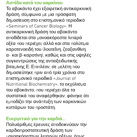
Ασπίδα κατά του καρκίνου
Το αβοκάντο έχει εξαιρετική αντικαρκινική
δράση, σύμφωνα με μια πρόσφατη
δημοσίευση στο επιστημονικό περιοδικό
«Seminars of Cancer Biology». Η
αντικαρκινική δράση του αβοκάντο
αποδίδεται στα μονοακόρεστα λιπαρά
οξέα που περιέχει, αλλά και στα πολύτιμα
καροτενοειδή του (λουτεΐνη, ζεαξανθίνη,
α- και β-καροτίνη), καθώς και στις υψηλές
συγκεντρώσεις της αντιοξειδωτικής
βιταμίνης Ε. Επιπλέον, σε μελέτη που
δημοσιεύτηκε πριν από τρία χρόνια στο
επιστημονικό περιοδικό «Journal of
Nutritional Biochemistry», το εκχύλισμα
του αβοκάντο, που περιέχει όλα τα
συστατικά που αναφέρθηκαν, φάνηκε ότι
εμποδίζει την ανάπτυξη των καρκινικών
κυττάρων του προστάτη.
Ευεργετικό για την καρδιά...
Πολυάριθμες έρευνες αποδεικνύουν την
καρδιοπροστατευτική δράση των
μονοακόρεστων λιπαρών οξέων, όπως