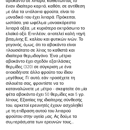
αβοκάντο σε λι­παρά, καθιστώντας το
έναν ιδιαίτερο καρπό, καθότι, σε αντίθεση
με όλα τα υπόλοιπα φρούτα, είναι το
μοναδικό που έχει λιπαρά. Πρόκειται,
ωστόσο, για ωφέλιμα μονοακόρεστα
λιπαρά οξέα, με κυριότερο εκπρόσωπο το
ελαϊκό οξύ. Επιπλέον, αποτελεί καλή πηγή
βιταμίνης Ε, καλίου και φυτικών ινών. Το
γε­γονός, όμως, ότι το αβοκάντο είναι
πλουσιότατο σε λίπος το καθιστά και
ιδιαίτερα θερμιδογόνο. Ένα μέτριο
αβοκάντο έχει σχεδόν εξαπλάσιες
θερμίδες (320) σε σύγκριση με ένα
οποιοδήποτε άλλο φρούτο του ίδιου
μεγέθους. Γι’ αυτό, εάν προσέχετε τη
σιλουέτα σας, φροντίστε να το
καταναλώνετε με μέτρο - σκεφτείτε ότι μία
φέτα αβοκάντο έχει 50 θερμίδες και 5 γρ.
λίπους. Εξαιτίας της ιδιαίτερης σύνθεσής
του, αρκετοί ερευνητές έχουν ασχοληθεί
με τη επίδραση αυτού του λιπαρού
φρούτου στην υγεία μας. Ας δούμε τα
συμπεράσματα των ερευνών τους...