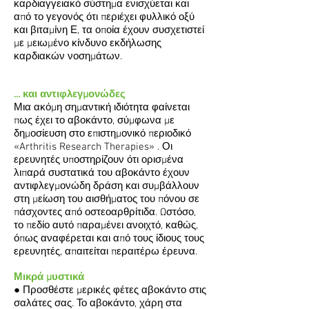
καρδιαγγεια­κό σύστημα ενισχύεται και
από το γεγονός ότι περιέχει φυλλικό οξύ
και βιταμίνη Ε, τα οποία έχουν συσχετιστεί
με μειωμένο κίνδυνο εκδήλωσης
καρδιακών νοσημάτων.
... και αντιφλεγμονώδες
Μια ακόμη σημαντική ιδιότητα φαίνεται
πως έχει το αβοκάντο, σύμφωνα με
δημοσίευση στο επιστημονικό περιοδικό
«Arthritis Research Therapies» . Οι
ερευνητές υποστηρίζουν ότι ορισμένα
λιπαρά συστατικά του αβοκάντο έχουν
αντιφλεγμονώδη δρά­ση και συμβάλλουν
στη μείωση του αισθήματος του πόνου σε
πάσχοντες από οστεοαρθρίτιδα. Ωστόσο,
το πεδίο αυτό παραμένει ανοιχτό, καθώς,
όπως αναφέρεται και από τους ίδιους τους
ερευνητές, απαιτείται περαιτέρω έρευνα.
Μικρά μυστικά
● Προσθέστε μερικές φέτες αβοκάντο στις
σαλάτες σας. Το αβοκάντο, χάρη στα