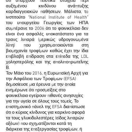
ότι υπάρχουν πειστικά στοιχεία περί
αυξημένου κινδύνου ανάπτυξης
καρδιαγγειακών παθήσεων. Μάλιστα, τo
ινστιτούτο “National Institute of Health”
του υπουργείου Γεωργίας των ΗΠΑ
συμπέρανε το 2006 ότι το φοινικέλαιο δεν
είναι ένα ασφαλές υποκατάστατο για τα
τρανς λιπαρά (μερικώς υδρογονωμένα
λίπη) που χρησιμοποιούνται στη
βιομηχανία τροφίμων καθώς έχει την ίδια
επιβλαβή επίδραση στα επίπεδα της LDL
χοληστερόλης και της απολιποπρωτεΐνης
Β.
Τον Μάιο του 2016,
η Ευρωπαϊκή Αρχή για
την Ασφάλεια των Τροφίμων (EFSA)
δημοσίευσε μια έρευνα
με την οποία
ενημέρωνε ότι προσμείξεις στο
φοινικέλαιο εγείρουν πιθανές ανησυχίες
για την υγεία σε όλους τους τομείς. Το
επιστημονικό πάνελ της EFSA διαπίστωσε
ότι ο κύριος κίνδυνος για καρκίνο αφορά
τα τους γλυκιδυλεστέρες (είδος λιπαρών
οξέων) που σχηματίζονται κατά τη
διάρκεια της επεξεργασίας τροφίμων, ή