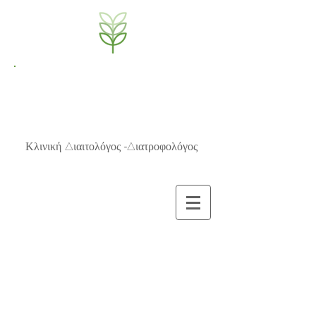
NutriBrain
Μαρία Π.Μπίζιου, MSc
Κλινική Διαιτολόγος -Διατροφολόγος