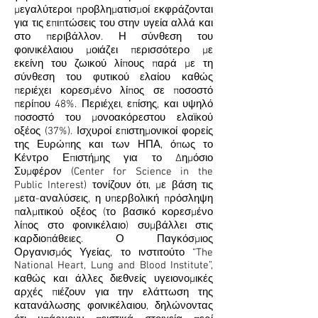
μεγαλύτεροι προβληματισμοί εκφράζονται
για τις επιπτώσεις του στην υγεία αλλά και
στο περιβάλλον. Η σύνθεση του
φοινικέλαιου μοιάζει περισσότερο με
εκείνη του ζωικού λίπους παρά με τη
σύνθεση του φυτικού ελαίου καθώς
περιέχει κορεσμένο λίπος σε ποσοστό
περίπου 48%. Περιέχει, επίσης, και υψηλό
ποσοστό του μονοακόρεστου ελαϊκού
οξέος (37%). Ισχυροί επιστημονικοί φορείς
της Ευρώπης και των ΗΠΑ, όπως το
Κέντρο Επιστήμης για το Δημόσιο
Συμφέρον (Center for Science in the
Public Interest) τονίζουν ότι, με βάση τις
μετα-αναλύσεις, η υπερβολική πρόσληψη
παλμιτικού οξέος (το βασικό κορεσμένο
λίπος στο φοινικέλαιο) συμβάλλει στις
καρδιοπάθειες. Ο Παγκόσμιος
Οργανισμός Υγείας, το ινστιτούτο “The
National Heart, Lung and Blood Institute”,
καθώς και άλλες διεθνείς υγειονομικές
αρχές πιέζουν για την ελάττωση της
κατανάλωσης φοινικέλαιου, δηλώνοντας