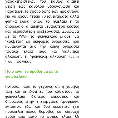
χαρακτηριστικών του, καθώς απαιτεί
μικρή έως καθόλου υδρογόνωση και
παρατείνει το χρόνο ζωής των προϊόντων.
Για να έχουν τέτοια πλεονεκτήματα άλλα
φυτικά έλαια, όπως το ηλιέλαιο ή το
σπορέλαιο, απαιτείται μεγαλύτερο κόστος
και περισσότερη επεξεργασία. Σύμφωνα
με το WWF το φοινικέλαιο μπορεί να
“κρύβεται” με διάφορες ονομασίες, που
κυμαίνονται από την κοινή ονομασία
“φυτικά έλαια” έως και “παλμιτική
αλκοόλη”, ή “φοινικική αλκοόλη” (palm
tree = φοίνικας).
Ποιο ειναι το πρόβλημα με το
φοινικέλαιο;
Ωστόσο, παρά το γεγονός ότι η χαμηλή
τιμή και οι ιδιότητές του καθιστούν το
φοινικέλαιο ιδιαίτερα ελκυστικό και
δημοφιλές στην επεξεργασία τροφίμων,
εντούτοις εδώ και δύο δεκαετίες έχει
προκληθεί πολύς θόρυβος και διαμάχη
γύρω από αυτό το φυτικό έλαιο. Οι