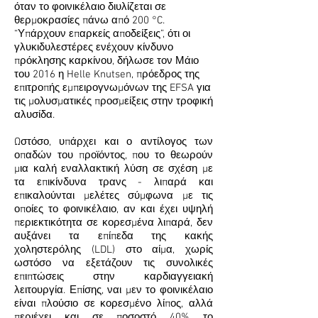
όταν το φοινικέλαιο διυλίζεται σε
θερμοκρασίες πάνω από 200 °C.
“Υπάρχουν επαρκείς αποδείξεις”, ότι οι
γλυκιδυλεστέρες ενέχουν κίνδυνο
πρόκλησης καρκίνου, δήλωσε τον Μάιο
του 2016 η Helle Knutsen, πρόεδρος της
επιτροπής εμπειρογνωμόνων της EFSA για
τις μολυσματικές προσμείξεις στην τροφική
αλυσίδα.
Ωστόσο, υπάρχει και ο αντίλογος των
οπαδών του προϊόντος, που το θεωρούν
μια καλή εναλλακτική λύση σε σχέση με
τα επικίνδυνα τρανς - λιπαρά και
επικαλούνται μελέτες σύμφωνα με τις
οποίες το φοινικέλαιο, αν και έχει υψηλή
περιεκτικότητα σε κορεσμένα λιπαρά, δεν
αυξάνει τα επίπεδα της κακής
χοληστερόλης (LDL) στο αίμα, χωρίς
ωστόσο να εξετάζουν τις συνολικές
επιπτώσεις στην καρδιαγγειακή
λειτουργία. Επίσης, ναι μεν το φοινικέλαιο
είναι πλούσιο σε κορεσμένο λίπος, αλλά
περιέχει και σε ποσοστό 40% το