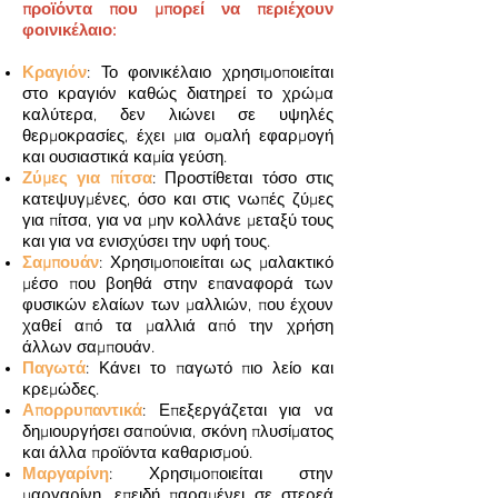
προϊόντα που μπορεί να περιέχουν
φοινικέλαιο:
Κραγιόν
: Το φοινικέλαιο χρησιμοποιείται
στο κραγιόν καθώς διατηρεί το χρώμα
καλύτερα, δεν λιώνει σε υψηλές
θερμοκρασίες, έχει μια ομαλή εφαρμογή
και ουσιαστικά καμία γεύση.
Ζύμες για πίτσα
: Προστίθεται τόσο στις
κατεψυγμένες, όσο και στις νωπές ζύμες
για πίτσα, για να μην κολλάνε μεταξύ τους
και για να ενισχύσει την υφή τους.
Σαμπουάν
: Χρησιμοποιείται ως μαλακτικό
μέσο που βοηθά στην επαναφορά των
φυσικών ελαίων των μαλλιών, που έχουν
χαθεί από τα μαλλιά από την χρήση
άλλων σαμπουάν.
Παγωτά
: Κάνει το παγωτό πιο λείο και
κρεμώδες.
Απορρυπαντικά
: Επεξεργάζεται για να
δημιουργήσει σαπούνια, σκόνη πλυσίματος
και άλλα προϊόντα καθαρισμού.
Μαργαρίνη
: Χρησιμοποιείται στην
μαργαρίνη, επειδή παραμένει σε στερεά