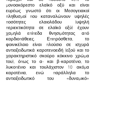
μονοακόρεστο ελαϊκό οξύ και είναι
ευρέως γνωστό ότι οι Μεσογειακοί
πληθυσμοί που καταναλώνουν υψηλές
ποσότητες ελαιολάδου (υψηλή
περιεκτικότητα σε ελαϊκό οξύ) έχουν
χαμηλά επίπεδα θνησιμότητας από
καρδιοπάθειες. Επιπρόσθετα, το
φοινικέλαιο είναι πλούσιο σε ισχυρά
αντιοξειδωτικά καροτενοειδή (εξού και το
χαρακτηριστικό σκούρο κόκκινο χρώμα
του), όπως το α- και β-καροτένιο, το
λυκοπένιο και τουλάχιστον 10 ακόμα
καροτένια, ενώ παράλληλα το
αντιοξειδωτικό του «δυναμικό»
περιλαμβάνει τοκοφερόλες, τοκοτριενόλες
(είδη Βιταμίνης Ε) και συνένζυμο Q10.
Ωστόσο, αν και αναγνωρίζονται τα οφέλη
που μπορεί το φοινικέλαιο να έχει για την
υγεία, εντούτοις είναι δεδομένο ότι στον
καταναλωτή δύσκολα φτάνει φοινικέλαιο
που δεν έχει υποστεί έντονη επεξεργασία.
Αποτέλεσμα της επεξεργασίας είναι η
απώλεια πολλών από τα θρεπτικά